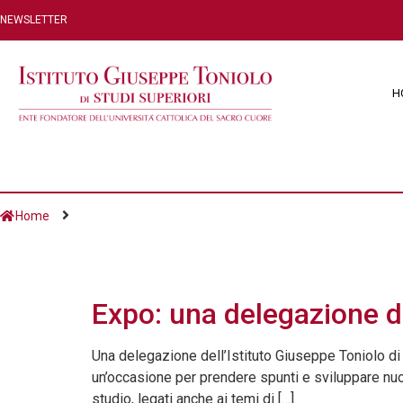
NEWSLETTER
H
Home
Giorno:
31 Luglio 
Expo: una delegazione de
Una delegazione dell’Istituto Giuseppe Toniolo di 
un’occasione per prendere spunti e sviluppare nuovo
studio, legati anche ai temi di […]