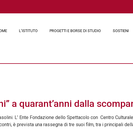
OME
L’ISTITUTO
PROGETTI E BORSE DI STUDIO
SOSTIENI
e 2015
ni” a quarant’anni dalla scompa
Pasolini. L’ Ente Fondazione dello Spettacolo con Centro Cultural
ontri, è prevista una rassegna di tre suoi film, tra i principali de