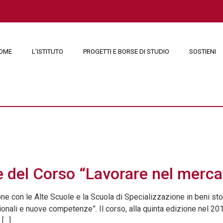
OME
L’ISTITUTO
PROGETTI E BORSE DI STUDIO
SOSTIENI
o 2017
e del Corso “Lavorare nel mercat
ione con le Alte Scuole e la Scuola di Specializzazione in beni sto
zionali e nuove competenze”. Il corso, alla quinta edizione nel 20
 […]