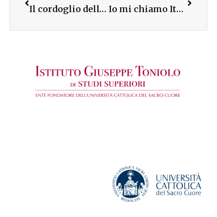
Il cordoglio dell’Istituto Toniolo per la morte del prof. Martinelli
Io mi chiamo Italia: i video degli studenti universitari