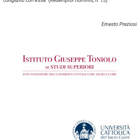
congiunto con essa” (
Redemptor hominis
, n. 15).
Ernesto Preziosi