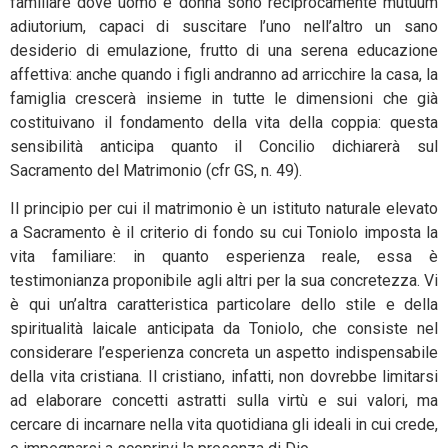
familiare dove uomo e donna sono reciprocamente mutuum
adiutorium, capaci di suscitare l’uno nell’altro un sano
desiderio di emulazione, frutto di una serena educazione
affettiva: anche quando i figli andranno ad arricchire la casa, la
famiglia crescerà insieme in tutte le dimensioni che già
costituivano il fondamento della vita della coppia: questa
sensibilità anticipa quanto il Concilio dichiarerà sul
Sacramento del Matrimonio (cfr GS, n. 49).
Il principio per cui il matrimonio è un istituto naturale elevato
a Sacramento è il criterio di fondo su cui Toniolo imposta la
vita familiare: in quanto esperienza reale, essa è
testimonianza proponibile agli altri per la sua concretezza. Vi
è qui un’altra caratteristica particolare dello stile e della
spiritualità laicale anticipata da Toniolo, che consiste nel
considerare l’esperienza concreta un aspetto indispensabile
della vita cristiana. Il cristiano, infatti, non dovrebbe limitarsi
ad elaborare concetti astratti sulla virtù e sui valori, ma
cercare di incarnare nella vita quotidiana gli ideali in cui crede,