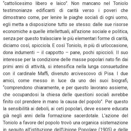
“cattolicesimo libero e laico”. Non mancano nel Toniolo
testimonianze edificanti di carità verso i poveri che
dimostrano come, per lenire le piaghe sociali di ogni uomo,
egli metta a disposizione tutto se stesso: dalle sue risorse
economiche a quelle intellettuali, all’azione sociale e politica,
senza per questo tralasciare le più elementari forme di carità,
diciamo così, spicciola. E così Toniolo, in più di un’occasione,
dona indumenti – il cappotto – pane, pochi spiccioli. Il suo
interesse per la condizione delle masse popolari nato fin dai
primi anni di attività, si intensifica nella lunga consuetudine
con il cardinale Maffi, divenuto arcivescovo di Pisa. I due
amici, come messo in luce da uno dei suoi biografi,
“comprendono chiaramente, e per questo lavorano assieme,
che occupandosi la chiesa delle questioni sociali avrebbe
finito col prendere in mano la causa del popolo”. Per questo
la sensibilità ai deboli, ai ceti popolari, deve essere educata
già negli anni della formazione sacerdotale. L’azione del
Toniolo a favore del popolo trovò una organica sistemazione
in seguito all’istituzione dell’Unione Popolare (1905) e delle