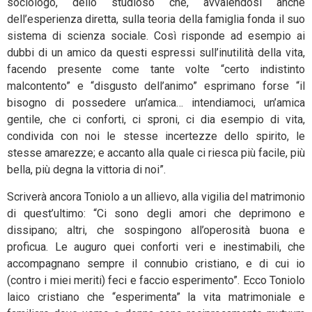
sociologo, dello studioso che, avvalendosi anche
dell’esperienza diretta, sulla teoria della famiglia fonda il suo
sistema di scienza sociale. Così risponde ad esempio ai
dubbi di un amico da questi espressi sull’inutilità della vita,
facendo presente come tante volte “certo indistinto
malcontento” e “disgusto dell’animo” esprimano forse “il
bisogno di possedere un’amica… intendiamoci, un’amica
gentile, che ci conforti, ci sproni, ci dia esempio di vita,
condivida con noi le stesse incertezze dello spirito, le
stesse amarezze; e accanto alla quale ci riesca più facile, più
bella, più degna la vittoria di noi”.
Scriverà ancora Toniolo a un allievo, alla vigilia del matrimonio
di quest’ultimo: “Ci sono degli amori che deprimono e
dissipano; altri, che sospingono all’operosità buona e
proficua. Le auguro quei conforti veri e inestimabili, che
accompa­gnano sempre il connubio cristiano, e di cui io
(contro i miei meriti) feci e faccio esperimento”. Ecco Toniolo
laico cristiano che “esperimenta” la vita matrimoniale e