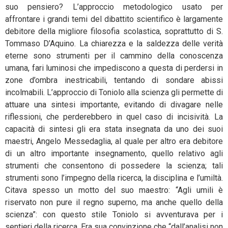
suo pensiero? L’approccio metodologico usato per
affrontare i grandi temi del dibattito scientifico è largamente
debitore della migliore filosofia scolastica, soprattutto di S.
Tommaso D’Aquino. La chiarezza e la saldezza delle verità
eterne sono strumenti per il cammino della conoscenza
umana, fari luminosi che impediscono a questa di perdersi in
zone d’ombra inestricabili, tentando di sondare abissi
incolmabili. L’approccio di Toniolo alla scienza gli permette di
attuare una sintesi importante, evitando di divagare nelle
riflessioni, che perderebbero in quel caso di incisività. La
capacità di sintesi gli era stata insegnata da uno dei suoi
maestri, Angelo Messedaglia, al quale per altro era debitore
di un altro importante insegnamento, quello relativo agli
strumenti che consentono di possedere la scienza; tali
strumenti sono l’impegno della ricerca, la disciplina e l’umiltà.
Citava spesso un motto del suo maestro: “Agli umili è
riservato non pure il regno superno, ma anche quello della
scienza”: con questo stile Toniolo si avventurava per i
sentieri della ricerca. Era sua convinzione che “dall’analisi non