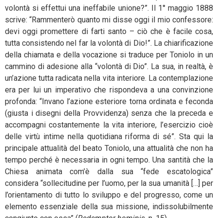
volontà si effettui una ineffabile unione?”. Il 1° maggio 1888
scrive: “Rammenterò quanto mi disse oggi il mio confessore:
devi oggi promettere di farti santo – ciò che è facile cosa,
tutta consistendo nel far la volontà di Dio!”. La chiarificazione
della chiamata e della vocazione si traduce per Toniolo in un
cammino di adesione alla “volontà di Dio”. La sua, in realtà, è
un’azione tutta radicata nella vita interiore. La contemplazione
era per lui un imperativo che rispondeva a una convinzione
profonda: “Invano l’azione esteriore torna ordinata e feconda
(giusta i disegni della Provvidenza) senza che la preceda e
accompagni costantemente la vita interiore, l’esercizio cioè
delle virtù intime nella quotidiana riforma di sé”. Sta qui la
principale attualità del beato Toniolo, una attualità che non ha
tempo perché è necessaria in ogni tempo. Una santità che la
Chiesa animata com’è dalla sua “fede escatologica”
considera “sollecitudine per l’uomo, per la sua umanità […] per
l’orientamento di tutto lo sviluppo e del progresso, come un
elemento essenziale della sua missione, indissolubilmente