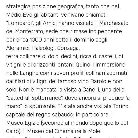
strategica posizione geogra­fica, tanto che nel
Medio Evo gli abitanti venivano chiamati
“Lombardi”, gli Amici hanno visitato il Marchesato
del Mon­ferrato, sede che ri­mase indipendente
per circa 1000 anni sotto il dominio degli
Aleramici, Paleologi, Gonzaga,
terra colli­nare di dolci declini, ricca di castelli, di
viti­gni e di orizzonti lon­tani. Quindi l’immersione
nelle Langhe con i severi profili col­linari adornati
dai filari di vitigni del famoso vino Barolo e non
solo. Non è mancata la visita a Canelli, una delle
“cattedrali sotterranee”, dove ancora si produce “a
mano” lo spumante. E’ stata anche visitata Torino,
capitale del regno sabaudo: in particolare, il
Museo Egizio (secondo al mondo dopo quello del
Cairo), il Museo del Cinema nella Mole