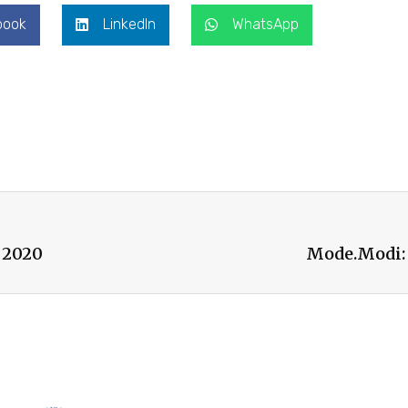
book
LinkedIn
WhatsApp
o 2020
Mode.Modi: l