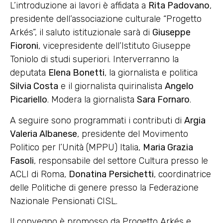
L’introduzione ai lavori è affidata a
Rita Padovano
,
presidente dell’associazione culturale “Progetto
Arkés”, il saluto istituzionale sarà di
Giuseppe
Fioroni
, vicepresidente dell’Istituto Giuseppe
Toniolo di studi superiori. Interverranno la
deputata
Elena Bonetti
, la giornalista e politica
Silvia Costa
e il giornalista quirinalista
Angelo
Picariello
. Modera la giornalista
Sara Fornaro
.
A seguire sono programmati i contributi di
Argia
Valeria Albanese
, presidente del Movimento
Politico per l’Unità (MPPU) Italia,
Maria Grazia
Fasoli
, responsabile del settore Cultura presso le
ACLI di Roma,
Donatina Persichetti
, coordinatrice
delle Politiche di genere presso la Federazione
Nazionale Pensionati CISL.
Il convegno è promosso da Progetto Arkés e