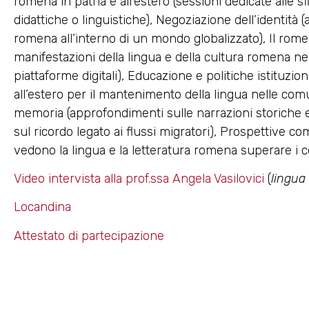
romena in patria e all’estero (sessioni dedicate alle 
didattiche o linguistiche), Negoziazione dell’identità (
romena all’interno di un mondo globalizzato), Il romeno
manifestazioni della lingua e della cultura romena neg
piattaforme digitali), Educazione e politiche istituzion
all’estero per il mantenimento della lingua nelle com
memoria (approfondimenti sulle narrazioni storiche 
sul ricordo legato ai flussi migratori), Prospettive c
vedono la lingua e la letteratura romena superare i con
Video intervista alla prof.ssa Angela Vasilovici
(
lingua
Locandina
Attestato di partecipazione