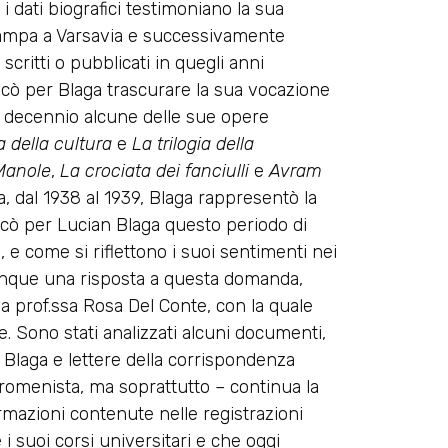
 dati biografici testimoniano la sua
stampa a Varsavia e successivamente
scritti o pubblicati in quegli anni
cò per Blaga trascurare la sua vocazione
un decennio alcune delle sue opere
ia della cultura
e
La trilogia della
Manole
,
La crociata dei fanciulli
e
Avram
, dal 1938 al 1939, Blaga rappresentò la
icò per Lucian Blaga questo periodo di
 e come si riflettono i suoi sentimenti nei
 dunque una risposta a questa domanda,
la prof.ssa Rosa Del Conte, con la quale
e. Sono stati analizzati alcuni documenti,
ia Blaga e lettere della corrispondenza
e romenista, ma soprattutto – continua la
ormazioni contenute nelle registrazioni
i suoi corsi universitari e che oggi