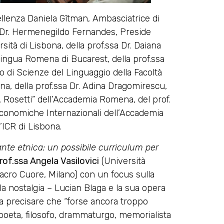
ellenza Daniela Gîtman, Ambasciatrice di
 Dr. Hermenegildo Fernandes, Preside
sità di Lisbona, della prof.ssa Dr. Daiana
 Lingua Romena di Bucarest, della prof.ssa
o di Scienze del Linguaggio della Facoltà
ona, della prof.ssa Dr. Adina Dragomirescu,
Al. Rosetti” dell’Accademia Romena, del prof.
 Economiche Internazionali dell’Accademia
’ICR di Lisbona.
nte etnica: un possibile curriculum per
rof.ssa Angela Vasilovici
(Università
Sacro Cuore, Milano) con un focus sulla
lla nostalgia – Lucian Blaga e la sua opera
 a precisare che “forse ancora troppo
oeta, filosofo, drammaturgo, memorialista