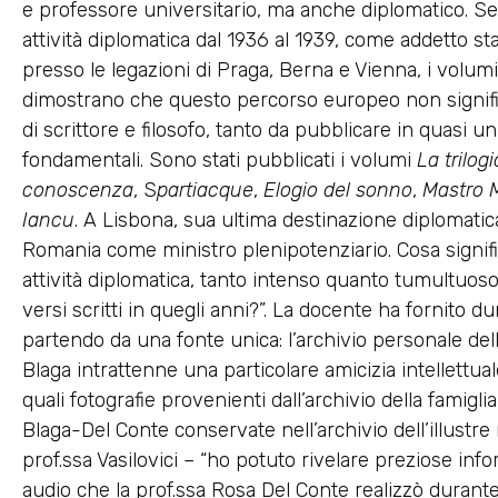
e professore universitario, ma anche diplomatico. Se i
attività diplomatica dal 1936 al 1939, come addetto 
presso le legazioni di Praga, Berna e Vienna, i volumi 
dimostrano che questo percorso europeo non signifi
di scrittore e filosofo, tanto da pubblicare in quasi 
fondamentali. Sono stati pubblicati i volumi
La trilog
conoscenza
, S
partiacque
,
Elogio del sonno
,
Mastro 
Iancu
. A Lisbona, sua ultima destinazione diplomatica
Romania come ministro plenipotenziario. Cosa signif
attività diplomatica, tanto intenso quanto tumultuoso,
versi scritti in quegli anni?”. La docente ha fornito
partendo da una fonte unica: l’archivio personale del
Blaga intrattenne una particolare amicizia intellettual
quali fotografie provenienti dall’archivio della famigl
Blaga-Del Conte conservate nell’archivio dell’illustr
prof.ssa Vasilovici – “ho potuto rivelare preziose inf
audio che la prof.ssa Rosa Del Conte realizzò durante 