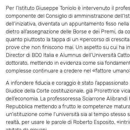
Per l’Istituto Giuseppe Toniolo è intervenuto il profe
componente del Consiglio di amministrazione dell’Isti
dell’iniziativa, diventata un appuntamento fisso nell
dietro all’assegnazione delle Borse e dei Premi, da 
quanto piuttosto la tappa di un «percorso di crescita
prove che non finiscono mai. Un aspetto su cui ha i
Director di BDO Italia e Alumnus dell’Università Cattol
dottorato, mettendo in evidenza come sia fondamenta
complesse continuare a credere nel «fattore umano
A infondere fiducia e coraggio è stato l’appassionat
Giudice della Corte costituzionale, già Prorettrice vica
dell’economia. La professoressa Sciarrone Alibrandi h
Repubblica mettendo a frutto le competenze maturate
un’istituzione come l’università sia al tempo stesso
realtà, per usare le parole di Roberto Esposito, «in
abitata da giovani.