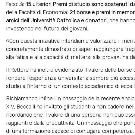
Facoltà;
15 ulteriori Premi di studio sono sostenuti d
della Facoltà di Economia;
21 borse e premi in memoria
amici dell’Università Cattolica e donatori
, che hanno 
investendo nel futuro dei giovani.
«Con questa iniziativa intendiamo valorizzare il merit
concretamente dimostrato di saper raggiungere traguar
alla fatica e alla capacità di mettersi alla prova», ha di
Il Rettore ha inoltre evidenziato il valore delle bor
rendere l’esperienza universitaria sempre più accessibi
studio all’interno di un contesto accademico di eccel
Richiamando infine un passaggio della recente encic
XIV, Beccalli ha invitato gli studenti a non cadere nella
ricordando che il valore di una persona non può esse
raggiunti o dalla produttività. Un messaggio che pone
di una formazione capace di coniugare competenza, r