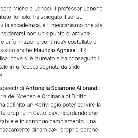
ssore Michele Lenoci. Il professor Lenonci,
tuto Toniolo, ha spiegato il senso
a vita accademica, e il meccanismo che sta
considerarsi non un «punto di arrivo»
 e di formazione continua» costellato di
nsistito anche
Maurizio Agnesa
, HR
ica, dove si è laureato e ha conseguito il
le in un’epoca segnata da sfide
».
o speech di
Antonella Sciarrone Alibrandi
,
ria dell’Ateneo e Ordinaria di Diritto
a definito un «privilegio poter servire la
 proprio in Cattolica», ricordando che
 stabile e in continuo cambiamento: una
trinsecamente dinamica», proprio perché