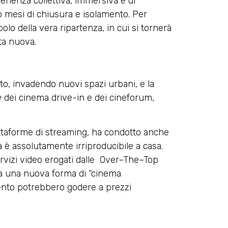
perienza collettiva, immersiva e di
o mesi di chiusura e isolamento. Per
olo della vera ripartenza, in cui si tornerà
ta nuova.
rto, invadendo nuovi spazi urbani, e la
e
dei cinema drive-in e dei cineforum,
attaforme di streaming, ha condotto anche
a è assolutamente irriproducibile a casa.
ervizi video erogati dalle Over–The–Top
ta a una nuova forma di “cinema
mento potrebbero godere a prezzi