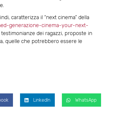
e.
ndi, caratterizza il “next cinema” della
/almed-generazione-cinema-your-next-
e testimonianze dei ragazzi, proposte in
ima, quelle che potrebbero essere le
book
LinkedIn
WhatsApp