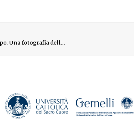
DIDACTA – “Didattica a distanza, un anno dopo. Una fotografia della scuola italiana”