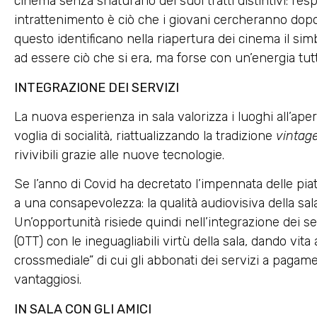
cinema senza snaturarlo dei suoi tratti distintivi: l’es
intrattenimento è ciò che i giovani cercheranno dop
questo identificano nella riapertura dei cinema il simb
ad essere ciò che si era, ma forse con un’energia tut
INTEGRAZIONE DEI SERVIZI
La nuova esperienza in sala valorizza i luoghi all’ape
voglia di socialità, riattualizzando la tradizione
vintag
rivivibili grazie alle nuove tecnologie.
Se l’anno di Covid ha decretato l’impennata delle pi
a una consapevolezza: la qualità audiovisiva della sal
Un’opportunità risiede quindi nell’integrazione dei s
(OTT) con le ineguagliabili virtù della sala, dando vi
crossmediale” di cui gli abbonati dei servizi a paga
vantaggiosi.
IN SALA CON GLI AMICI