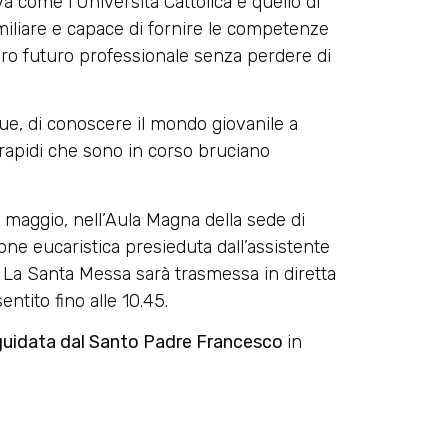
va come l’Università Cattolica è quello di
iliare e capace di fornire le competenze
oro futuro professionale senza perdere di
e, di conoscere il mondo giovanile a
rapidi che sono in corso bruciano
.
 maggio, nell’Aula Magna della sede di
zione eucaristica presieduta dall’assistente
. La Santa Messa sarà trasmessa in diretta
ntito fino alle 10.45.
 guidata dal Santo Padre Francesco
in