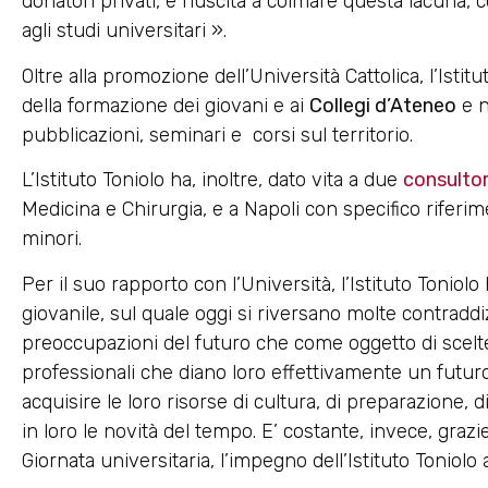
donatori privati, è riuscita a colmare questa lacuna,
agli studi universitari ».
Oltre alla promozione dell’Università Cattolica, l’Isti
della formazione dei giovani e ai
Collegi d’Ateneo
e n
pubblicazioni, seminari e corsi sul territorio.
L’Istituto Toniolo ha, inoltre, dato vita a due
consultori
Medicina e Chirurgia, e a Napoli con specifico riferim
minori.
Per il suo rapporto con l’Università, l’Istituto Toniol
giovanile, sul quale oggi si riversano molte contraddiz
preoccupazioni del futuro che come oggetto di scelte p
professionali che diano loro effettivamente un futur
acquisire le loro risorse di cultura, di preparazione, 
in loro le novità del tempo. E’ costante, invece, grazi
Giornata universitaria, l’impegno dell’Istituto Toniolo