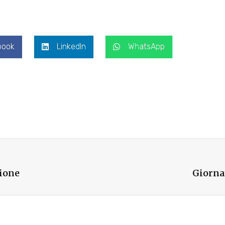
book
LinkedIn
WhatsApp
zione
Giorna