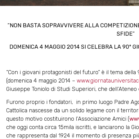
“
NON BASTA SOPRAVVIVERE ALLA COMPETIZIONE
SFIDE”
DOMENICA 4 MAGGIO
2014 SI CELEBRA LA 90ª 
“Con i giovani protagonisti del futuro” è il tema della
(domenica 4 maggio 2014 –
www.giornatauniversitacat
Giuseppe Toniolo di Studi Superiori, che dell’Ateneo è
Furono proprio i fondatori, in primo luogo Padre Agos
Cattolica nascesse da un solido legame con il territo
questo motivo costituirono l’Associazione Amici (
www
che oggi conta circa 15mila iscritti, e lanciarono la Gi
che rappresenta dal 1924 il momento di presenza più c