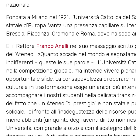
nazionale.
Fondata a Milano nel 1921, l’Università Cattolica del
statale d’Europa. Vanta una presenza capillare sul ter
Brescia, Piacenza-Cremona e Roma, dove ha sede anche 
E’ il Rettore
Franco Anelli
nel suo messaggio scritto p
dell’Ateneo: «Quanto accade nel mondo e segnatamen
indifferenti – queste le sue parole -. L’Università Ca
nella competizione globale, ma intende vivere pien
opportunità e sfide. La consapevolezza di operare i
culturale in trasformazione esige un ancor più inte
accompagnare i nostri studenti nella delicata transizi
del fatto che un Ateneo “di prestigio” e non statale
solidale, di fronte all ’inadeguatezza delle risorse pub
meno abbienti (un quinto degli aventi diritto non ries
Università, con grande sforzo e con il sostegno dell’Is