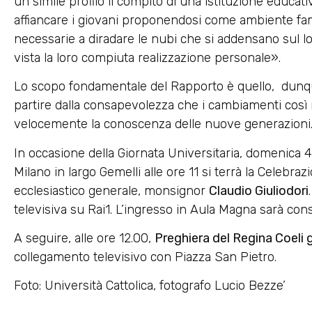
un simile profilo il compito di una istituzione educati
affiancare i giovani proponendosi come ambiente fam
necessarie a diradare le nubi che si addensano sul l
vista la loro compiuta realizzazione personale».
Lo scopo fondamentale del Rapporto è quello, dunqu
partire dalla consapevolezza che i cambiamenti così 
velocemente la conoscenza delle nuove generazioni
In occasione della Giornata Universitaria, domenica 4
Milano in largo Gemelli alle ore 11 si terrà la Celebra
ecclesiastico generale, monsignor
Claudio Giuliodori
televisiva su Rai1. L’ingresso in Aula Magna sarà conse
A seguire, alle ore 12.00,
Preghiera del Regina Coeli
collegamento televisivo con Piazza San Pietro.
Foto: Università Cattolica, fotografo Lucio Bezze’