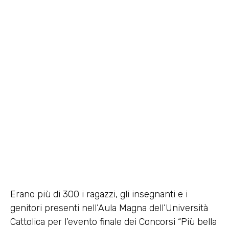
Il bello deve ancora venire –
Una riflessione sull’evento di
premiazione
20 Maggio 2014
Erano più di 300 i ragazzi, gli insegnanti e i
genitori presenti nell’Aula Magna dell’Università
Cattolica per l’evento finale dei Concorsi “Più bella