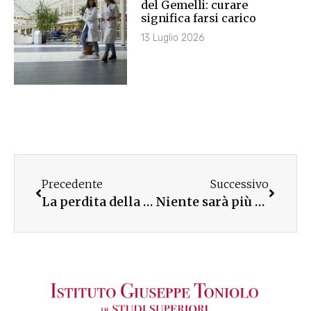
del Gemelli: curare
significa farsi carico
13 Luglio 2026
Precedente
Successivo
La perdita della speranza: i NEET, tra incuria istituzionale e pandemia
Niente sarà più come prima: il libro di Bignardi e Didonè