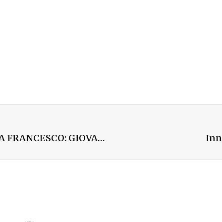
IL RITRATTO DI MILANO CHE ASPETTA PAPA FRANCESCO: GIOVANI, PERIFERIA, CHIESA, LAVORO
Inn