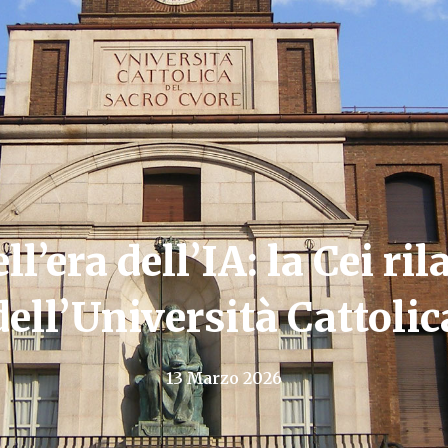
ll’era dell’IA: la Cei ri
dell’Università Cattolic
13 Marzo 2026