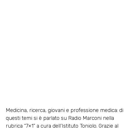
Borse di studio con la firma di
Celestina a favore della ricerca
8 Settembre 2015
Medicina, ricerca, giovani e professione medica: di
questi temi si è parlato su Radio Marconi nella
rubrica “7×1” a cura dell’Istituto Toniolo. Grazie al