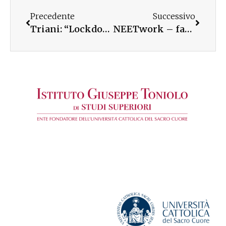
Precedente
Successivo
Triani: “Lockdown, reggono le comunità che hanno coltivato l’essenziale”
NEETwork – fase 2: riparte la sfida di sostenere i giovani più fragili