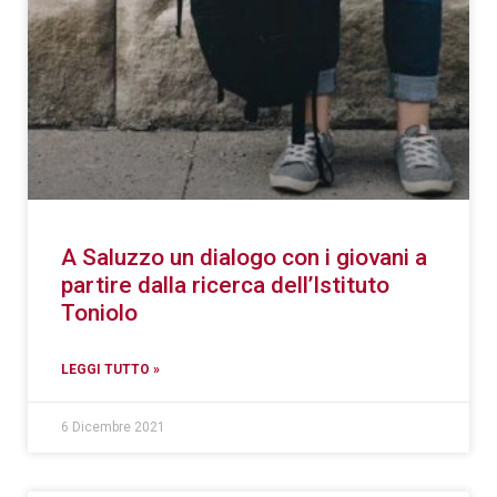
A Saluzzo un dialogo con i giovani a
partire dalla ricerca dell’Istituto
Toniolo
LEGGI TUTTO »
6 Dicembre 2021